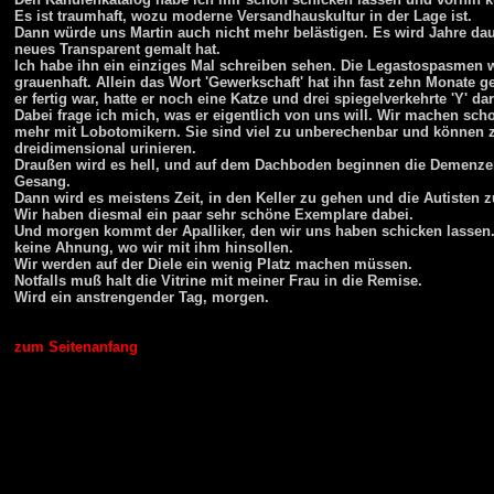
Es ist traumhaft, wozu moderne Versandhauskultur in der Lage ist.
Dann würde uns Martin auch nicht mehr belästigen. Es wird Jahre daue
neues Transparent gemalt hat.
Ich habe ihn ein einziges Mal schreiben sehen. Die Legastospasmen 
grauenhaft. Allein das Wort 'Gewerkschaft' hat ihn fast zehn Monate ge
er fertig war, hatte er noch eine Katze und drei spiegelverkehrte 'Y' dar
Dabei frage ich mich, was er eigentlich von uns will. Wir machen sch
mehr mit Lobotomikern. Sie sind viel zu unberechenbar und können 
dreidimensional urinieren.
Draußen wird es hell, und auf dem Dachboden beginnen die Demenze
Gesang.
Dann wird es meistens Zeit, in den Keller zu gehen und die Autisten zu
Wir haben diesmal ein paar sehr schöne Exemplare dabei.
Und morgen kommt der Apalliker, den wir uns haben schicken lassen
keine Ahnung, wo wir mit ihm hinsollen.
Wir werden auf der Diele ein wenig Platz machen müssen.
Notfalls muß halt die Vitrine mit meiner Frau in die Remise.
Wird ein anstrengender Tag, morgen.
zum Seitenanfang