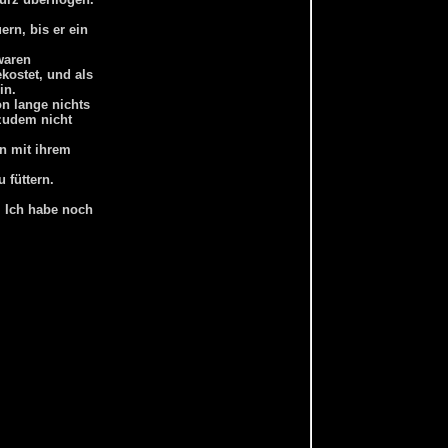
rn, bis er ein
waren
kostet, und als
in.
on lange nichts
zudem nicht
n mit ihrem
 füttern.
. Ich habe noch