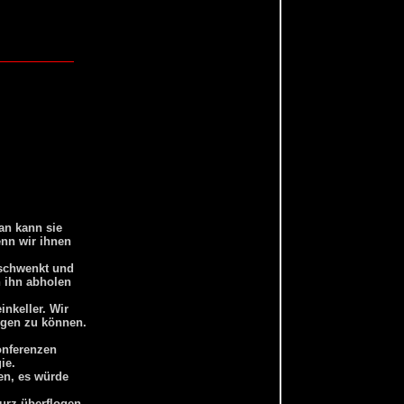
an kann sie
enn wir ihnen
eschwenkt und
n ihn abholen
inkeller. Wir
ngen zu können.
onferenzen
ie.
en, es würde
urz überflogen.