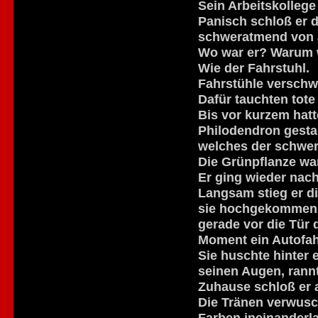
Sein Arbeitskollege
Panisch schloß er d
schweratmend von 
Wo war er? Warum w
Wie der Fahrstuhl.
Fahrstühle verschw
Dafür tauchten tote
Bis vor kurzem hat
Philodendron gestan
welches der schwere
Die Grünpflanze war
Er ging wieder nac
Langsam stieg er di
sie hochgekommen w
gerade vor die Tür
Moment ein Autofah
Sie huschte hinter
seinen Augen, rannt
Zuhause schloß er a
Die Tränen verwusc
Farben ineinanderla