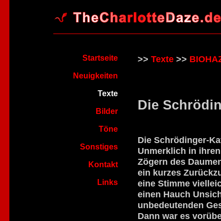
Startseite
>>
Texte
>>
BIOHA
Neuigkeiten
Texte
Die Schrödi
Bilder
Töne
Die Schrödinger-Ka
Sonstiges
Unmerklich in ihre
Zögern des Daumens
Kontakt
ein kurzes Zurückzu
Links
eine Stimme viellei
einen Hauch Unsich
unbedeutenden Ges
Dann war es vorüber