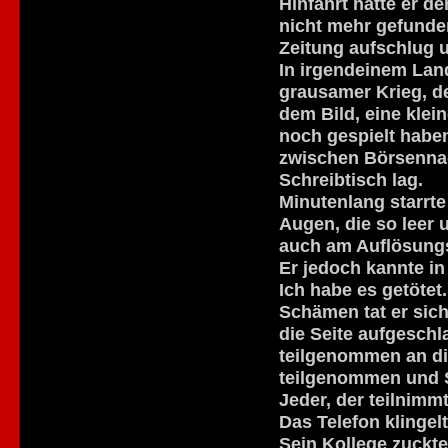
Hinfahrt hatte er 
nicht mehr gefunden,
Zeitung aufschlug u
In irgendeinem Land
grausamer Krieg, de
dem Bild, eine klei
noch gespielt habe
zwischen Börsenna
Schreibtisch lag.
Minutenlang starrte 
Augen, die so leer 
auch am Auflösungs
Er jedoch kannte i
Ich habe es getötet.
Schämen tat er sic
die Seite aufgesch
teilgenommen an di
teilgenommen und 
Jeder, der teilnimmt
Das Telefon klingel
Sein Kollege zuckte